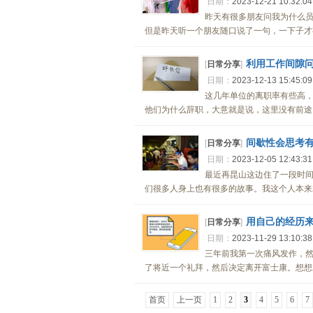
日期：
2023-12-21 10:32:0
昨天有很多朋友问我为什么
但是昨天听一个朋友随口说了一句，一下子才有
利用工作间隙
[
日常分享
]
日期：
2023-12-13 15:45:0
这几年单位的离职率有些高
他们为什么辞职，大意就是说，这里没有前途，
间歇性会思考
[
日常分享
]
日期：
2023-12-05 12:43:3
最近再昆山这边住了一段时
们很多人身上也有很多的故事。我这个人本来就
用自己的经历
[
日常分享
]
日期：
2023-11-29 13:10:3
三年前我第一次痛风发作，
了将近一个礼拜，然后决定离开富士康。想想就
首页
上一页
1
2
3
4
5
6
7