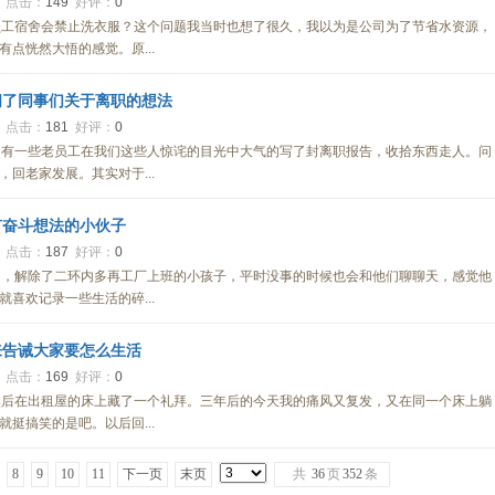
4
点击：
149
好评：
0
员工宿舍会禁止洗衣服？这个问题我当时也想了很久，我以为是公司为了节省水资源，
点恍然大悟的感觉。原...
问了同事们关于离职的想法
9
点击：
181
好评：
0
，有一些老员工在我们这些人惊诧的目光中大气的写了封离职报告，收拾东西走人。问
回老家发展。其实对于...
有奋斗想法的小伙子
1
点击：
187
好评：
0
间，解除了二环内多再工厂上班的小孩子，平时没事的时候也会和他们聊聊天，感觉他
喜欢记录一些生活的碎...
来告诫大家要怎么生活
8
点击：
169
好评：
0
然后在出租屋的床上藏了一个礼拜。三年后的今天我的痛风又复发，又在同一个床上躺
挺搞笑的是吧。以后回...
8
9
10
11
下一页
末页
共
36
页
352
条