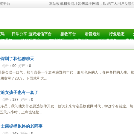
导航平台！
本站收录相关网址皆来源于网络，欢迎广大用户反馈
日常分享
证码
游戏短信平台
接收平台
语音通知
行业动态
短信通知
验证码平台
在线接码
短信发送
验证码服务
常见
来深圳了和他聊聊天
9
点击：
90
好评：
0
我总是会叹一口气，那可真是一个哀鸿遍野的年代，形形色色的人，各种各样的人生。
友亏了28万。下面就和大...
友追女孩子也有一套了
0
点击：
187
好评：
0
程序员，我问他为什么要选软件开发，他说未来肯定是物联网时代，学这个有前途。然
天八小时，上班也轻松...
富士康提桶跑路的老同事
1
点击：
149
好评：
0