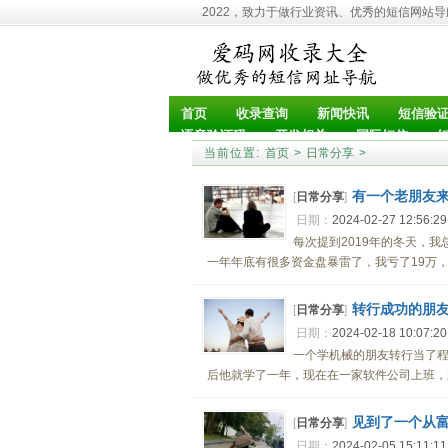
2022，致力于做行业资讯、优秀的短信网站
首页
收录查询
新闻快讯
短信验
语音验证码
开发相关
国际短信
当前位置:
首页
>
日常分享
>
有一个老朋友
[
日常分享
]
日期：
2024-02-27 12:56:2
每次提到2019年的冬天，
一年年底有很多资金盘暴雷了，我亏了19万，朋
转行成功的朋
[
日常分享
]
日期：
2024-02-18 10:07:2
一个学机械的朋友转行当了
后他就学了一年，现在在一家软件公司上班，五
见到了一个从
[
日常分享
]
日期：
2024-02-05 15:11:1