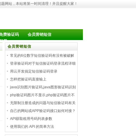
问题网站，本站将第一时间清理！并且提醒大家！
免费验证码
会员营销短信
问题
会员营销短信
常见的6位数字短信验证码有没有被破解
的
登录验证码对于短信验证码登录流程详细
用云开发搞定短信验证码登录
那
怎样把验证码直接输上
java识别图片验证码,java图形验证码识别
php验证码图片不显示,php验证码图片不
显示
无限制注册造成的问题与短信验证码有关
自己的网站或APP验证码接口如何对接？
API获取租用号码列表参数
使用我们的 API 的简单方法