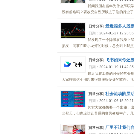
我问我朋友当年为什么辞职
没有前途吗？要改变自己所以去了别的行业了，
最近很多人股
[
日常分享
]
日期：
2024-01-27 12:23:3
我发现了一个隐藏在我身上3
损友、同事在吃小龙虾的时候，总会叫上我点一
飞书如果你还没
[
日常分享
]
日期：
2024-01-19 11:42:3
最近我在工作的时候经常会
大家聊聊这个用起来很舒服很便捷的软件。飞书
社会流动阶层
[
日常分享
]
日期：
2024-01-06 15:20:2
其实大家都想要一个出路，
步登天，但也应该让普通的贫民变成中产。凡事
厂里不让我们
[
日常分享
]