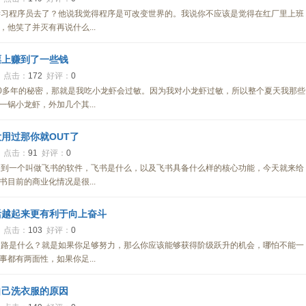
学习程序员去了？他说我觉得程序是可改变世界的。我说你不应该是觉得在红厂里上班
他笑了并灭有再说什么...
票上赚到了一些钱
5
点击：
172
好评：
0
0多年的秘密，那就是我吃小龙虾会过敏。因为我对小龙虾过敏，所以整个夏天我那些
锅小龙虾，外加几个其...
用过那你就OUT了
5
点击：
91
好评：
0
用到一个叫做飞书的软件，飞书是什么，以及飞书具备什么样的核心功能，今天就来给
目前的商业化情况是很...
活越起来更有利于向上奋斗
1
点击：
103
好评：
0
出路是什么？就是如果你足够努力，那么你应该能够获得阶级跃升的机会，哪怕不能一
都有两面性，如果你足...
自己洗衣服的原因