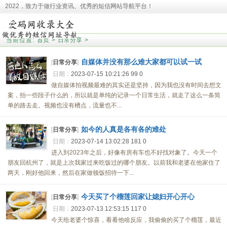
2022，致力于做行业资讯、优秀的短信网站导航平台！
本站收录相关网址皆来源于网络，欢迎广大用户反馈问题网站，本站将第一时间清
理！并且提醒大家！
当前位置:
首页
>
日常分享
>
自媒体并没有那么难大家都可以试一试
[
日常分享
]
日期：
2023-07-15 10:21:26
99
0
做自媒体拍视频最难的其实还是坚持，因为我也没有时间去想文
案，拍一些段子什么的，所以就是单纯的记录一个日常生活，就走了这么一条简
单的路去走。视频也没有槽点，流量也不...
如今的人真是各有各的难处
[
日常分享
]
日期：
2023-07-14 13:02:28
181
0
进入到2023年之后，好像有房有车也不好找对象了。今天一个
朋友回杭州了，就是上次我家过来吃饭过的哪个朋友。以前我和老婆在他家住了
两天，刚好他回来，然后在家做顿饭招待一下...
今天买了个榴莲回家让媳妇开心开心
[
日常分享
]
日期：
2023-07-13 12:53:15
117
0
今天给老婆个惊喜，看看他啥反应，我偷偷的买了个榴莲，最近