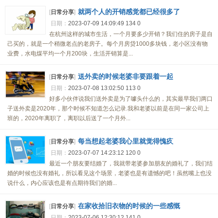
就两个人的开销感觉都已经很多了
[
日常分享
]
日期：
2023-07-09 14:09:49
134
0
在杭州这样的城市生活，一个月要多少开销？我们住的房子是自
己买的，就是一个稍微老点的老房子。每个月房贷1000多块钱，老小区没有物
业费，水电煤平均一个月200块，生活开销算是...
送外卖的时候老婆非要跟着一起
[
日常分享
]
日期：
2023-07-08 13:02:50
113
0
好多小伙伴说我们送外卖是为了噱头什么的，其实最早我们两口
子送外卖是2020年，那个时候不知道怎么记录.我和老婆以前是在同一家公司上
班的，2020年离职了，离职以后送了一个月外...
每当想起老婆我心里就觉得愧疚
[
日常分享
]
日期：
2023-07-07 14:23:12
120
0
最近一个朋友要结婚了，我就带老婆参加朋友的婚礼了，我们结
婚的时候也没有婚礼，所以看见这个场景，老婆也是有遗憾的吧！虽然嘴上也没
说什么，内心应该也是有点期待我们的婚...
在家收拾旧衣物的时候的一些感慨
[
日常分享
]
日期：
2023-07-06 12:30:12
141
0