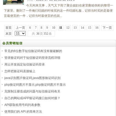
今天闲来无事，天气又下雨了聚合媳妇在家里翻箱倒柜的整理一
下家里。翻到了一件俺们结婚的时候买的这一件结婚礼服，记得当时买的是最便
宜最便宜的一件，记得当时最便宜的也就...
首页
上一页
6
7
8
9
10
11
12
13
14
15
16
下一页
末页
共
36
页
352
条
会员营销短信
常见的6位数字短信验证码有没有被破解的
登录验证码对于短信验证码登录流程详细
用云开发搞定短信验证码登录
怎样把验证码直接输上
java识别图片验证码,java图形验证码识别
php验证码图片不显示,php验证码图片不显示
无限制注册造成的问题与短信验证码有关
自己的网站或APP验证码接口如何对接？
API获取租用号码列表参数
使用我们的 API 的简单方法