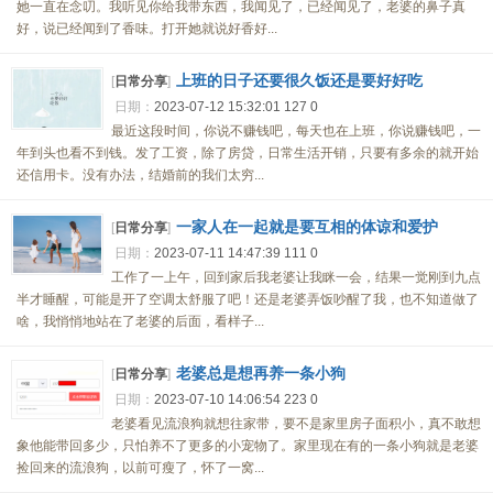
她一直在念叨。我听见你给我带东西，我闻见了，已经闻见了，老婆的鼻子真
好，说已经闻到了香味。打开她就说好香好...
上班的日子还要很久饭还是要好好吃
[
日常分享
]
日期：
2023-07-12 15:32:01
127
0
最近这段时间，你说不赚钱吧，每天也在上班，你说赚钱吧，一
年到头也看不到钱。发了工资，除了房贷，日常生活开销，只要有多余的就开始
还信用卡。没有办法，结婚前的我们太穷...
一家人在一起就是要互相的体谅和爱护
[
日常分享
]
日期：
2023-07-11 14:47:39
111
0
工作了一上午，回到家后我老婆让我眯一会，结果一觉刚到九点
半才睡醒，可能是开了空调太舒服了吧！还是老婆弄饭吵醒了我，也不知道做了
啥，我悄悄地站在了老婆的后面，看样子...
老婆总是想再养一条小狗
[
日常分享
]
日期：
2023-07-10 14:06:54
223
0
老婆看见流浪狗就想往家带，要不是家里房子面积小，真不敢想
象他能带回多少，只怕养不了更多的小宠物了。家里现在有的一条小狗就是老婆
捡回来的流浪狗，以前可瘦了，怀了一窝...