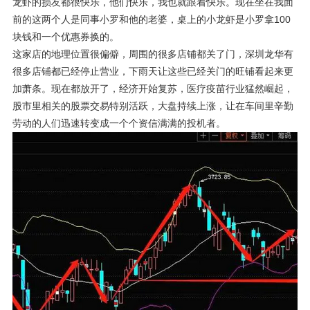
龙虾的损友都很快乐，他们快乐，我也就跟着快乐。现在坐在我面
前的这两个人是同事小罗和他的老婆，桌上的小龙虾是小罗拿100
块钱和一个优惠券换的。
这家店的地理位置很偏僻，周围的很多店铺都关了门，深圳龙华有
很多店铺都已经停止营业，下雨天让这些已经关门的旺铺看起来更
加萧条。现在都放开了，经济开始复苏，医疗疫苗行业猛然崛起，
股市里相关的股票交易特别活跃，大盘持续上涨，让在车间里辛勤
劳动的人们迅速转变成一个个资信满满的投机者。