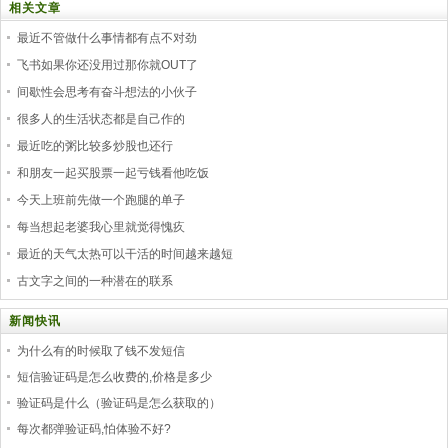
相关文章
最近不管做什么事情都有点不对劲
飞书如果你还没用过那你就OUT了
间歇性会思考有奋斗想法的小伙子
很多人的生活状态都是自己作的
最近吃的粥比较多炒股也还行
和朋友一起买股票一起亏钱看他吃饭
今天上班前先做一个跑腿的单子
每当想起老婆我心里就觉得愧疚
最近的天气太热可以干活的时间越来越短
古文字之间的一种潜在的联系
新闻快讯
为什么有的时候取了钱不发短信
短信验证码是怎么收费的,价格是多少
验证码是什么（验证码是怎么获取的）
每次都弹验证码,怕体验不好?