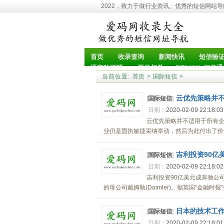
2022，致力于做行业资讯、优秀的短信网站
首页
收录查询
新闻快讯
短信验
国际短信
语音验证码
开发相关
短信通
当前位置:
首页
>
国际短信
>
云优先策略并
[
国际短信
]
日期：
2020-02-09 22:18:0
云优先策略并不适用于所有企
业仍是固执敏捷采纳举动，然后为此付出了价值
吉利投资90亿
[
国际短信
]
日期：
2020-02-09 22:18:0
吉利投资90亿美元成奔驰公
的母公司戴姆勒(Daimler)。据英国“金融时报
日本的技术工作室
[
国际短信
]
日期：
2020-02-09 22:18:0