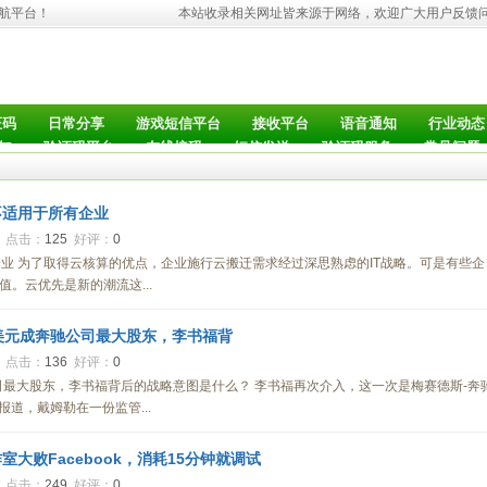
导航平台！
本站收录相关网址皆来源于网络，欢迎广大用户反馈
证码
日常分享
游戏短信平台
接收平台
语音通知
行业动态
知
验证码平台
在线接码
短信发送
验证码服务
常见问题
不适用于所有企业
3
点击：
125
好评：
0
业 为了取得云核算的优点，企业施行云搬迁需求经过深思熟虑的IT战略。可是有些企
。云优先是新的潮流这...
美元成奔驰公司最大股东，李书福背
2
点击：
136
好评：
0
司最大股东，李书福背后的战略意图是什么？ 李书福再次介入，这一次是梅赛德斯-奔
”报道，戴姆勒在一份监管...
大败Facebook，消耗15分钟就调试
1
点击：
249
好评：
0