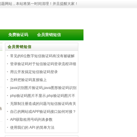
问题网站，本站将第一时间清理！并且提醒大家！
免费验证码
会员营销短信
会员营销短信
常见的6位数字短信验证码有没有被破解
的
登录验证码对于短信验证码登录流程详细
用云开发搞定短信验证码登录
怎样把验证码直接输上
java识别图片验证码,java图形验证码识别
php验证码图片不显示,php验证码图片不
显示
无限制注册造成的问题与短信验证码有关
驰
自己的网站或APP验证码接口如何对接？
API获取租用号码列表参数
使用我们的 API 的简单方法