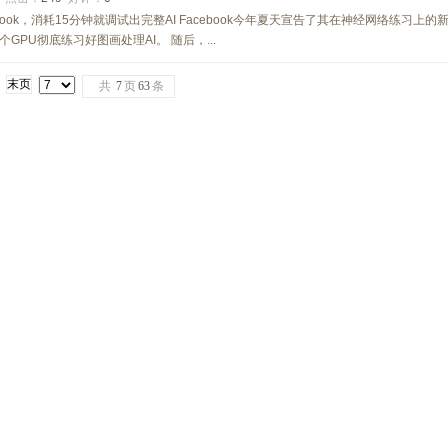
ook，消耗15分钟就调试出完整AI Facebook今年夏天宣告了其在神经网络练习上的
GPU彻底练习好图画处理AI。 随后，...
末页
共
7
页
63
条