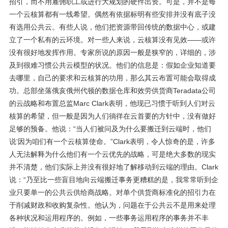
招引，而不用雇佣职工或进行大规划的硬件出资。可是，并不是每
一个云核算都有一线希望。偶然有依据标明有些安排并没有底子没
有选用公共云。有些人说，他们把资源带回传统的数据中心，或建
立了一个私有的云环境。对一些人来说，云核算没有见效——或许
没有很好地发挥作用。专家所说的原因一般是狭窄的，详细的，涉
及到很难习惯公共云模型的状况。他们的信息是：假如企业知道要
去哪里，自己的要求和云核算的功用，那么其云布置可能会取得成
功。总部坐落俄亥俄州代顿的数据仓库和效劳供货商Teradata公司
的云战略和布置总监Marc Clark表明，他现已习惯于听到人们对云
核算的希望，但一般是因为人们徜徉在云首要的方针中，没有做好
足够的预备。他说：“当人们被问及为什么要搬迁到云端时，他们
说‘因为咱们有一个云核算使命。”Clark表明，令人惊奇的是，许多
人无法解释为什么他们有一个云优先的战略，可是绝大多数的现实
并不清楚，他们实际上并没有很好地了解移动到云端的理由。Clark
说：“乃至比一些盲目地向云端搬迁事务更糟糕的是，我常常听到企
业只要单一的公共云供给商战略。对单个供货商标准化的招引力在
于削减财政和收购复杂性。他认为，问题在于公共云不是用来处理
各种状况和运用程序的。例如，一些事务运用程序的事务并不丰