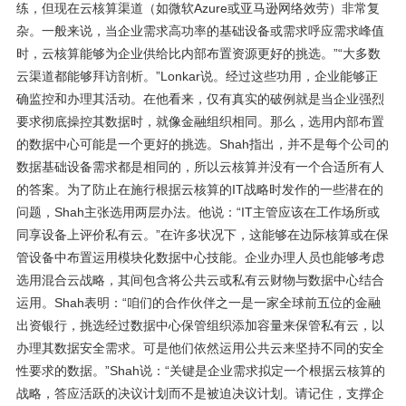
练，但现在云核算渠道（如微软Azure或亚马逊网络效劳）非常复
杂。一般来说，当企业需求高功率的基础设备或需求呼应需求峰值
时，云核算能够为企业供给比内部布置资源更好的挑选。”“大多数
云渠道都能够拜访剖析。”Lonkar说。经过这些功用，企业能够正
确监控和办理其活动。在他看来，仅有真实的破例就是当企业强烈
要求彻底操控其数据时，就像金融组织相同。那么，选用内部布置
的数据中心可能是一个更好的挑选。Shah指出，并不是每个公司的
数据基础设备需求都是相同的，所以云核算并没有一个合适所有人
的答案。为了防止在施行根据云核算的IT战略时发作的一些潜在的
问题，Shah主张选用两层办法。他说：“IT主管应该在工作场所或
同享设备上评价私有云。”在许多状况下，这能够在边际核算或在保
管设备中布置运用模块化数据中心技能。企业办理人员也能够考虑
选用混合云战略，其间包含将公共云或私有云财物与数据中心结合
运用。Shah表明：“咱们的合作伙伴之一是一家全球前五位的金融
出资银行，挑选经过数据中心保管组织添加容量来保管私有云，以
办理其数据安全需求。可是他们依然运用公共云来坚持不同的安全
性要求的数据。”Shah说：“关键是企业需求拟定一个根据云核算的
战略，答应活跃的决议计划而不是被迫决议计划。请记住，支撑企