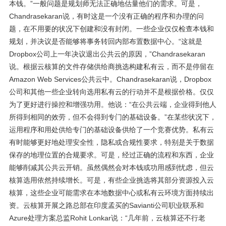
本钱。”一般问题是规划师无法正确地估量他们的需求。可是，
Chandrasekaran说，有时这是一个没有正确的程序和办理的问
题，在不用要的状况下创建和没有封闭。一些企业仅仅检查本钱和
规划，并决议是否能够将事务转回内部布置数据中心。“这就是
Dropbox公司上一年决议退出公共云的原因，”Chandrasekaran
说。根据云核算的文件存储供给商挑选构建私有云，而不是停留在
Amazon Web Services公共云中。Chandrasekaran说，Dropbox
公司和其他一些企业转向选用私有云的行动并不是根据价格。仅仅
为了更好进行操控和增强功用。他说：“在公共云端，企业得到他人
所得到相同的效劳，但不会得到专门的基础设备。”在某些状况下，
运用程序和用处供给专门的基础设备供给了一个竞赛优势。私有云
有时能够更好地处理安全性，隐私或合规性要求，特别是关于数据
保存的地理位置的合规要求。可是，经过正确的流程和东西，企业
能够削减其公共云开销。虽然偶然会对本钱或功用感到忧虑，但云
核算选用依然持续增长。可是，有些企业挑选将其部分资源投入云
核算，这些企业可能需求在本地数据中心或私有云环境方面持续出
资。云核算开展之路总部在印度孟买的Savianti公司职业联系和
Azure处理方案总监Rohit Lonkar说：“几年前，云核算还不行老