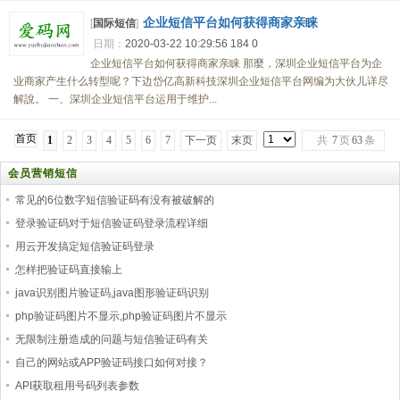
企业短信平台如何获得商家亲睐
[
国际短信
]
日期：
2020-03-22 10:29:56
184
0
企业短信平台如何获得商家亲睐 那麼，深圳企业短信平台为企
业商家产生什么转型呢？下边岱亿高新科技深圳企业短信平台网编为大伙儿详尽
解說。 一、深圳企业短信平台运用于维护...
首页
1
2
3
4
5
6
7
下一页
末页
共
7
页
63
条
会员营销短信
常见的6位数字短信验证码有没有被破解的
登录验证码对于短信验证码登录流程详细
用云开发搞定短信验证码登录
怎样把验证码直接输上
java识别图片验证码,java图形验证码识别
php验证码图片不显示,php验证码图片不显示
无限制注册造成的问题与短信验证码有关
自己的网站或APP验证码接口如何对接？
API获取租用号码列表参数