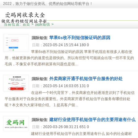
2022，致力于做行业资讯、优秀的短信网站导航平台！
本站收录相关网址皆来源于网络，欢迎广大用户反馈问题网站，本站将第一时间清
理！并且提醒大家！
当前位置:
首页
>
国际短信
>
苹果6s收不到短信验证码的原因
[
国际短信
]
日期：
2023-05-24 15:15:44
180
0
苹果6s收不到短信验证码的原因 苹果手机现在有很多人都在使
用，他被更新换代的速度也是很快的。所以有些型号可能就会出现一些不常见的
毛病，不像安卓手机那样就算有问题也是很...
外卖商家开通手机短信平台服务的好处
[
国际短信
]
日期：
2023-05-14 16:03:05
131
0
在这样一个时代背景下，外卖商家也开始逐渐意识到了手机短信
平台服务对于自身业务的重要性。外卖商家开通手机短信平台服务有哪些好处
呢？本文将为大家详细介绍。 1.提高客户留...
建材行业使用手机短信平台的主要用途有什么
[
国际短信
]
日期：
2020-03-26 08:31:21
651
0
建材行业使用手机短信平台的主要用途有什么 如今的社会建材