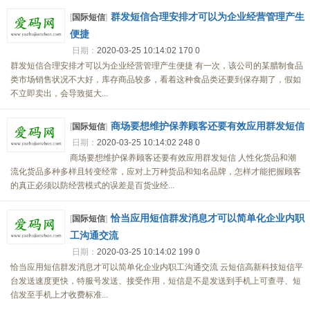
群发短信合理安排才可以为企业经营管理产生
[
国际短信
]
便捷
日期：
2020-03-25 10:14:02
170
0
群发短信合理安排才可以为企业经营管理产生便捷 有一次，该公司的某腊制食品
类市场销售状况不大好，库存商品较多，看着这种食品类还要到保存期了，假如
不立即卖出，会导致挺大...
商场要想维护保养顾客还要有效应用群发短信
[
国际短信
]
日期：
2020-03-25 10:14:02
248
0
商场要想维护保养顾客还要有效应用群发短信 人性化货品和潮
流化货品多种多样且转变经常，应对上万种货品和知名品牌，怎样才能把握顾客
的真正必须以防经营模式的误差是百货业经...
恰当应用短信群发消息才可以简单化企业内职
[
国际短信
]
工沟通交流
日期：
2020-03-25 10:14:02
199
0
恰当应用短信群发消息才可以简单化企业内职工沟通交流 云短信高新科技短信平
台发送速度更快，特服号发送、接受作用，短信是不是发送到手机上可查寻、短
信发至手机上才收费标准...