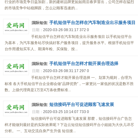
行业的市场竞争日益加剧，新的建材品牌更如如雨后春笋冒出，公司怎样在猛烈
的市场竞争中站稳脚跟，怎么让顾客迅速的...
手机短信平台怎样在汽车制造业出示服务项目
[
国际短信
]
日期：
2020-03-26 08:31:17
372
0
手机短信平台怎样在汽车制造业出示服务项目 以手机短信平台
为基本，为汽车服务站尽快搞好客户服务项目，提升服务水平。根据手机短信平
台作用通知买车人、期满年检、买保险、按...
手机短信平台怎样才能开展合理选择
[
国际短信
]
日期：
2020-03-26 08:31:17
297
0
手机短信平台怎样才能开展合理选择 一、划算为规则，合理为
标准 各大手机短信平台企业都会做“品牌优势”，一家更比一家低的状况是数不胜
数。上级代理商是1万至4万条收费标准...
短信接码平台可促进顾客飞速发展
[
国际短信
]
日期：
2020-03-25 10:14:07
733
0
短信接码平台可促进顾客飞速发展 那麼，短信接码平台广告怎
样才能做到最好是的实际效果呢？下边云短信短信接码平台小姐姐为大伙儿详尽
分析。 一、互动交流自身产生升值 短信接...