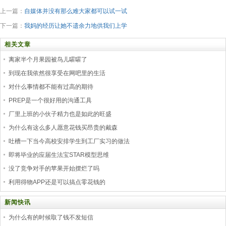
上一篇：
自媒体并没有那么难大家都可以试一试
下一篇：
我妈的经历让她不遗余力地供我们上学
相关文章
离家半个月果园被鸟儿嚯嚯了
到现在我依然很享受在网吧里的生活
对什么事情都不能有过高的期待
PREP是一个很好用的沟通工具
厂里上班的小伙子精力也是如此的旺盛
为什么有这么多人愿意花钱买昂贵的戴森
吐槽一下当今高校安排学生到工厂实习的做法
即将毕业的应届生法宝STAR模型思维
没了竞争对手的苹果开始摆烂了吗
利用得物APP还是可以搞点零花钱的
新闻快讯
为什么有的时候取了钱不发短信