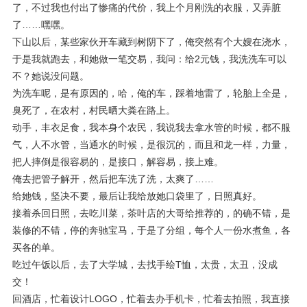
了，不过我也付出了惨痛的代价，我上个月刚洗的衣服，又弄脏
了……嘿嘿。
下山以后，某些家伙开车藏到树阴下了，俺突然有个大嫂在浇水，
于是我就跑去，和她做一笔交易，我问：给2元钱，我洗洗车可以
不？她说没问题。
为洗车呢，是有原因的，哈，俺的车，踩着地雷了，轮胎上全是，
臭死了，在农村，村民晒大粪在路上。
动手，丰衣足食，我本身个农民，我说我去拿水管的时候，都不服
气，人不水管，当通水的时候，是很沉的，而且和龙一样，力量，
把人摔倒是很容易的，是接口，解容易，接上难。
俺去把管子解开，然后把车洗了洗，太爽了……
给她钱，坚决不要，最后让我给放她口袋里了，日照真好。
接着杀回日照，去吃川菜，茶叶店的大哥给推荐的，的确不错，是
装修的不错，停的奔驰宝马，于是了分组，每个人一份水煮鱼，各
买各的单。
吃过午饭以后，去了大学城，去找手绘T恤，太贵，太丑，没成
交！
回酒店，忙着设计LOGO，忙着去办手机卡，忙着去拍照，我直接