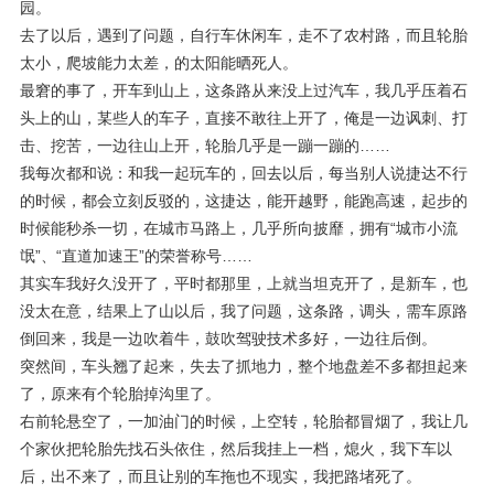
园。
去了以后，遇到了问题，自行车休闲车，走不了农村路，而且轮胎
太小，爬坡能力太差，的太阳能晒死人。
最窘的事了，开车到山上，这条路从来没上过汽车，我几乎压着石
头上的山，某些人的车子，直接不敢往上开了，俺是一边讽刺、打
击、挖苦，一边往山上开，轮胎几乎是一蹦一蹦的……
我每次都和说：和我一起玩车的，回去以后，每当别人说捷达不行
的时候，都会立刻反驳的，这捷达，能开越野，能跑高速，起步的
时候能秒杀一切，在城市马路上，几乎所向披靡，拥有“城市小流
氓”、“直道加速王”的荣誉称号……
其实车我好久没开了，平时都那里，上就当坦克开了，是新车，也
没太在意，结果上了山以后，我了问题，这条路，调头，需车原路
倒回来，我是一边吹着牛，鼓吹驾驶技术多好，一边往后倒。
突然间，车头翘了起来，失去了抓地力，整个地盘差不多都担起来
了，原来有个轮胎掉沟里了。
右前轮悬空了，一加油门的时候，上空转，轮胎都冒烟了，我让几
个家伙把轮胎先找石头依住，然后我挂上一档，熄火，我下车以
后，出不来了，而且让别的车拖也不现实，我把路堵死了。