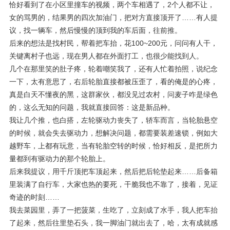
恰好看到了在小区里撞车的视频，两个车相遇了，2个人都不让，
女的骂男的，结果男的四次加油门，把对方直接顶开了……有人提
议，找一辆车，然后慢慢的顶到我的车后面，往前推。
后来的想法是找村民，帮着把车抬，花100~200元，问问有人干，
关键离村子也远，现在男人都在外面打工，也很少能找到人。
几个在那里笑的肚子疼，轮着嘲笑我了，还有人忙着拍照，说纪念
一下，太有意思了，右后轮胎直接都被压歪了，看的俺是的心疼，
真是白天不懂夜的黑，这群家伙，都没见过农村，问麦子咋是绿色
的，这么无知的问题，我就直接回答：这是新品种。
我让几个推，也白搭，左轮驱动力丧失了，轿车而言，当轮胎悬空
的时候，就会失去驱动力，想解决问题，都需要装差速锁，例如大
越野车，上都有玩意，当有轮胎空转的时候，恰好相反，是把所力
量都到有驱动力的那个轮胎上。
后来我提议，用千斤顶把车顶起来，然后把后轮垫起来……后备箱
里装满了自行车，大家也热的要死，干脆我也不靠了，接着，见证
奇迹的时刻……
我去菜园里，弄了一把菠菜，生吃了，立刻成了水手，我人把车抬
了起来，然后往里垫石头，我一脚油门就出去了，哈，太有成就感