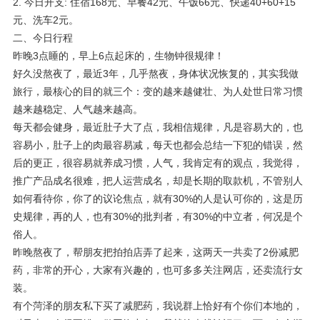
2. 今日开支: 住宿168元、早餐42元、午饭66元、快递40+60+15
元、洗车2元。
二、今日行程
昨晚3点睡的，早上6点起床的，生物钟很规律！
好久没熬夜了，最近3年，几乎熬夜，身体状况恢复的，其实我做
旅行，最核心的目的就三个：变的越来越健壮、为人处世日常习惯
越来越稳定、人气越来越高。
每天都会健身，最近肚子大了点，我相信规律，凡是容易大的，也
容易小，肚子上的肉最容易减，每天也都会总结一下犯的错误，然
后的更正，很容易就养成习惯，人气，我肯定有的观点，我觉得，
推广产品成名很难，把人运营成名，却是长期的取款机，不管别人
如何看待你，你了的议论焦点，就有30%的人是认可你的，这是历
史规律，再的人，也有30%的批判者，有30%的中立者，何况是个
俗人。
昨晚熬夜了，帮朋友把拍拍店弄了起来，这两天一共卖了2份减肥
药，非常的开心，大家有兴趣的，也可多多关注网店，还卖流行女
装。
有个菏泽的朋友私下买了减肥药，我说群上恰好有个你们本地的，