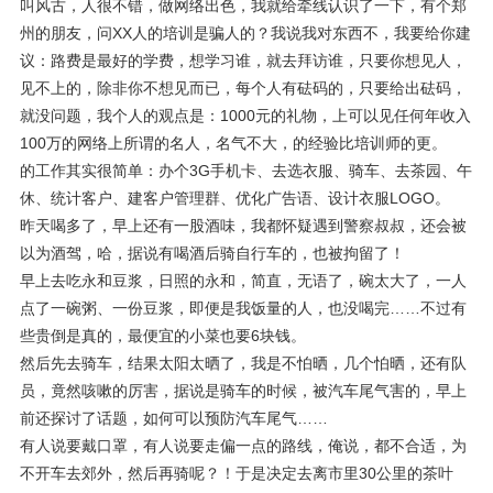
叫风古，人很不错，做网络出色，我就给牵线认识了一下，有个郑
州的朋友，问XX人的培训是骗人的？我说我对东西不，我要给你建
议：路费是最好的学费，想学习谁，就去拜访谁，只要你想见人，
见不上的，除非你不想见而已，每个人有砝码的，只要给出砝码，
就没问题，我个人的观点是：1000元的礼物，上可以见任何年收入
100万的网络上所谓的名人，名气不大，的经验比培训师的更。
的工作其实很简单：办个3G手机卡、去选衣服、骑车、去茶园、午
休、统计客户、建客户管理群、优化广告语、设计衣服LOGO。
昨天喝多了，早上还有一股酒味，我都怀疑遇到警察叔叔，还会被
以为酒驾，哈，据说有喝酒后骑自行车的，也被拘留了！
早上去吃永和豆浆，日照的永和，简直，无语了，碗太大了，一人
点了一碗粥、一份豆浆，即便是我饭量的人，也没喝完……不过有
些贵倒是真的，最便宜的小菜也要6块钱。
然后先去骑车，结果太阳太晒了，我是不怕晒，几个怕晒，还有队
员，竟然咳嗽的厉害，据说是骑车的时候，被汽车尾气害的，早上
前还探讨了话题，如何可以预防汽车尾气……
有人说要戴口罩，有人说要走偏一点的路线，俺说，都不合适，为
不开车去郊外，然后再骑呢？！于是决定去离市里30公里的茶叶