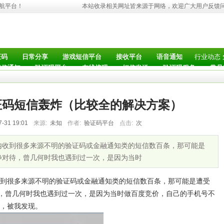
导航平台！
本站收录相关网址皆来源于网络，欢迎广大用户反馈
行业动态
证码
日常分享
游戏短信平台
接收平台
语音通知
短信通知
验证码平台
在线接码
短信发送
验证码服务
常见
证码短信轰炸（比较全的解决方案）
7-31 19:01
来源:
未知
作者:
验证码平台
点击:
次
内收到很多来源不明的验证码或金融通知类的短信数百条，那可能是
静对待，曾几何时我也遇到过一次，是因为当时
到很多来源不明的验证码或金融通知类的短信数百条，那可能是遭受
待，曾几何时我也遇到过一次，是因为当时做百度竞价，自己的手机号不
，被我发现。
注意手机号验证码短信轰炸