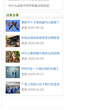
为什么会收不到手机验证码信息
日常分享
离家半个月果园被鸟儿嚯嚯了
更新:2025-05-30
到现在我依然很享受在网吧里
的生
更新:2025-04-29
对什么事情都不能有过高的期
待
更新:2025-04-05
PREP是一个很好用的沟通工
具
更新:2025-03-11
厂里上班的小伙子精力也是如
此的
更新:2025-01-24