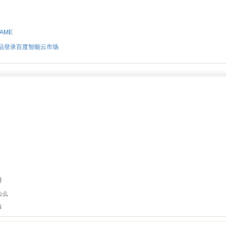
AME
品登录百度智能云市场
信
册
法么
事