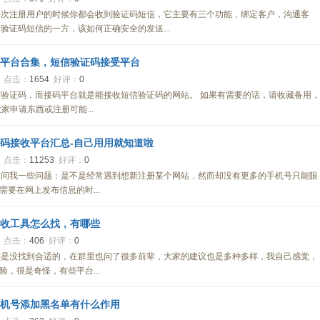
每次注册用户的时候你都会收到验证码短信，它主要有三个功能，绑定客户，沟通客
验证码短信的一方，该如何正确安全的发送...
平台合集，短信验证码接受平台
3
点击：
1654
好评：
0
验证码，而接码平台就是能接收短信验证码的网站。 如果有需要的话，请收藏备用，
申请东西或注册可能...
码接收平台汇总-自己用用就知道啦
5
点击：
11253
好评：
0
友问我一些问题：是不是经常遇到想新注册某个网站，然而却没有更多的手机号只能眼
要在网上发布信息的时...
收工具怎么找，有哪些
5
点击：
406
好评：
0
还是没找到合适的，在群里也问了很多前辈，大家的建议也是多种多样，我自己感觉，
，很是奇怪，有些平台...
机号添加黑名单有什么作用