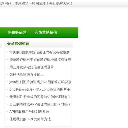
问题网站，本站将第一时间清理！并且提醒大家！
免费验证码
会员营销短信
会员营销短信
常见的6位数字短信验证码有没有被破解
的
登录验证码对于短信验证码登录流程详细
用云开发搞定短信验证码登录
怎样把验证码直接输上
java识别图片验证码,java图形验证码识别
php验证码图片不显示,php验证码图片不
显示
无限制注册造成的问题与短信验证码有关
自己的网站或APP验证码接口如何对接？
API获取租用号码列表参数
使用我们的 API 的简单方法