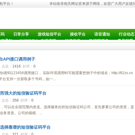
导航平台！
本站收录相关网址皆来源于网络，欢迎广大用户反馈
证码
日常分享
游戏短信平台
接收平台
语音通知
行业动态
验证码平台
短信通知
在线接码
短信发送
验证码服务
常见问题
台API接口调用例子
5
点击：
1416
好评：
0
密码123456调用接口， 实际环境调用时可能需要把例子中的域名：http://82zs.cn
平台支持一次获取多个号码，如一...
而强大的短信验证码平台
0
点击：
358
好评：
0
区，可以在全国范围内发送。选择服务好的短信验证码公司，首先要看公司的资质，是
务资质。公司的规模、...
选择靠谱的短信验证码平台
3
点击：
371
好评：
0