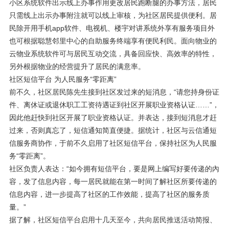
小区系统软件出示线上办事作用更改居民跑断腿的办事方法，居民
只需线上出示办事附注就可以线上审核，为社区居民提供便利。居
民除开用手机app软件、电视机、楼宇对讲系统外享有服务项目外
也可根据聪慧邻里中心的自助服务终端享有便民利民。面向物业的
云物业系统软件可与居民互动交流，具备回应快、高效率的特性，
另外根据物业的经营提升了居民的满意率。
社区短信平台 为人民服务“零距离”
前不久，社区居民陈先生接到社区发过来的短消息，“请您持身份证
件、离休证或退休职工工资待遇证到社区开展职业资格认证……”，
因此他赶快到社区开展了职业资格认证。并表达，接到短消息才赶
过来，否则真忘了，短信通知简直便捷。据统计，社区与云信通短
信服务商协作，于前不久启用了社区短信平台，保持社区为人民服
务“零距离”。
社区负责人表达：“如今拥有短信平台，要是网上编写好要传递的內
容，发了信息内容，每一居民就能在第一时间了解社区所要传递的
信息内容，进一步提高了社区的工作效能，提高了社区的服务质
量。”
据了解，社区短信平台启用十几天至今，共向居民推送活动简报、